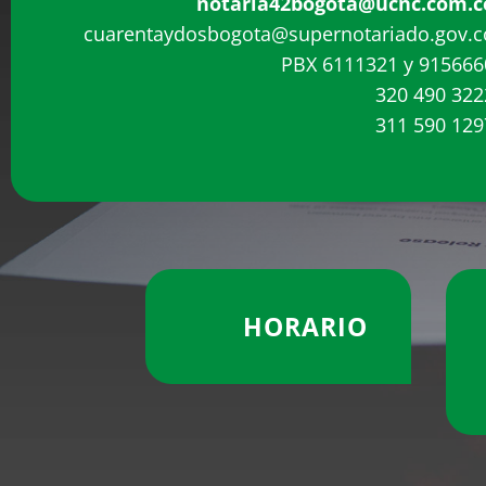
notaria42bogota@ucnc.com.c
cuarentaydosbogota@supernotariado.gov.c
PBX 6111321 y 915666
320 490 322
311 590 129
HORARIO